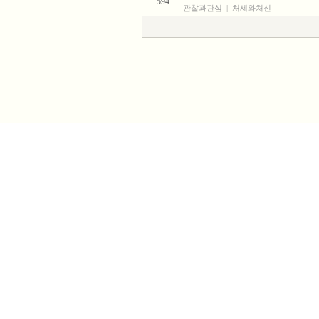
594
관찰과관심
|
처세와처신