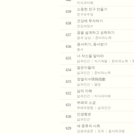
640
지식과지혜
소중한 친구 만들기
639
친구와우정
건강에 투자하기
638
건강과장수
꿈을 설계하고 성취하기
637
꿈과 상상
|
준비와노력
용서하기, 용서받기
636
용서
너 자신을 알아라
635
삶과인간
|
자기계발
|
준비와노력
|
젊은이들여
634
삶과인간
|
준비와노력
정열지수情熱指數
633
삶과인간
|
열정
삶의 지혜
632
삶과인간
|
지식과지혜
부패와 소금
631
부패와청렴
|
삶과인간
인생행로
630
삶과인간
세 종류의 사회
629
상생과공존
|
조직
|
질서와규범