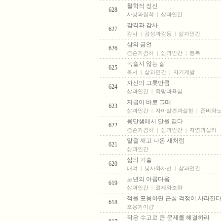
철학적 정신
628
사상과철학
|
삶과인간
감격과 감사
627
감사
|
감성과감동
|
삶과인간
삶의 금언
626
겸손과겸허
|
삶과인간
|
행복
녹슬지 않는 삶
625
독서
|
삶과인간
|
자기계발
자신의 그릇만큼
624
삶과인간
|
욕망과욕심
지금이 바로 그때
623
삶과인간
|
자아발견과실현
|
준비와
옹달샘에서 달을 긷다
622
겸손과겸허
|
삶과인간
|
자연과섭리
알을 깨고 나온 새처럼
621
삶과인간
삶의 기술
620
배려
|
봉사와자선
|
삶과인간
노년의 아름다움
619
삶과인간
|
절제와조화
적을 포용하면 근심 걱정이 사라진
618
포용과아량
작은 수고로 큰 문제를 해결하라