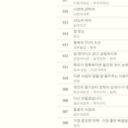
617
아첨과섬김
|
처세와처신
시련에 관하여
616
시련과극복
산山과 여자
615
삶과인간
참 효도
614
효도
행복의 5가지 조건
613
과유불급
|
행복
말 한마디도 밝고 긍정적으로
612
긍정과낙관
|
말과표현
|
배려
목표가 명확해지면 필요한 것이 눈
611
꿈과 상상
|
비전과목표
다른 사람의 말을 잘 들어주는 사람
610
경청
개인의 동기보다 전체의 성과가 더
609
독선과편견
|
역지사지
|
팀웍
다시 만들겠습니다
608
겸손과겸허
|
역지사지
들꽃의 쓰임새
607
겸손과겸허
가장 중요한 덕목 - 가장 좋은 해
606
정직