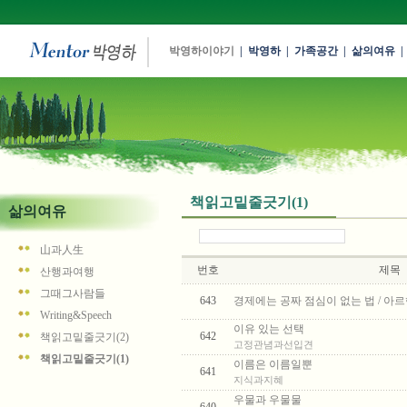
박영하이야기
|
박영하
|
가족공간
|
삶의여유
|
책읽고밑줄긋기(1)
삶의여유
山과人生
번호
제목
산행과여행
그때그사람들
643
경제에는 공짜 점심이 없는 법 / 아르헨
Writing&Speech
이유 있는 선택
642
책읽고밑줄긋기(2)
고정관념과선입견
책읽고밑줄긋기(1)
이름은 이름일뿐
641
지식과지혜
우물과 우물물