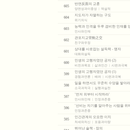
반면反面의 교훈
605
양면성과이중성
|
역설적
지도자가 자멸하는 구도
604
위기의식
능력과 인격을 두루 겸비한 인재를
603
인사와인재
관포지교管鮑之交
602
친구와우정
상대를 사로잡는 설득력 - 맹자
601
대화와설득
인생의 고행자였던 공자 (2)
600
비전과목표
|
삶과인간
|
시련과극복
인생의 고행자였던 공자 (1)
599
경험과연륜
|
배려
|
시련과극복
일을 하면서도 꾸준히 수양을 쌓아
598
소극과적극
|
실행과실천
’먼저 외부터 시작하라’
597
인사와인재
|
인정과존중
’선비는 자기를 알아주는 사람을 위
596
인정과존중
인간관계의 오묘한 이치
595
처세와처신
|
포용과아량
뛰어난 술책 - 장의